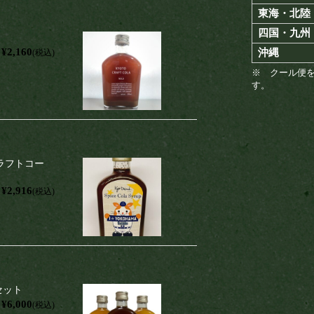
東海・北陸
四国・九州
¥2,160
沖縄
(税込)
※ クール便
す。
ラフトコー
¥2,916
(税込)
セット
¥6,000
(税込)