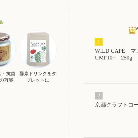
品
WILD CAPE
UMF10+ 250g
容・抗菌
酵素ドリンクをタ
の万能
ブレットに
！
京都クラフトコーラN