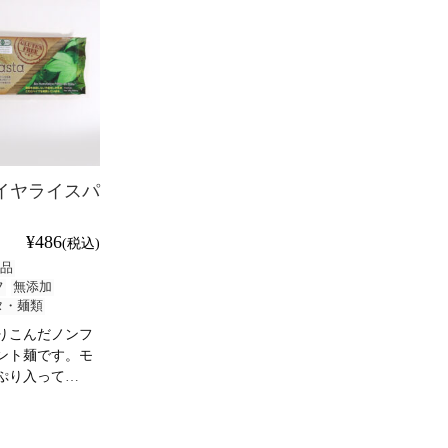
イヤライスパ
¥486
(税込)
品
フ
無添加
タ・麺類
りこんだノンフ
ント麺です。モ
ぷり入って
…