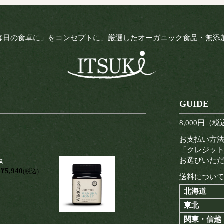
毎日の食卓に」をコンセプトに、厳選したオーガニック食品・無添
GUIDE
8,000円
お支払い方
「クレジット
お選びいた
g
¥5,940
(税込)
送料につい
北海道
東北
関東・信越