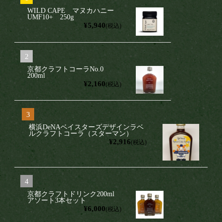
WILD CAPE マヌカハニー
UMF10+ 250g
¥5,940
(税込)
京都クラフトコーラNo.0
200ml
¥2,160
(税込)
横浜DeNAベイスターズデザインラベ
ルクラフトコーラ（スターマン）
¥2,916
(税込)
京都クラフトドリンク200ml
アソート3本セット
¥6,000
(税込)