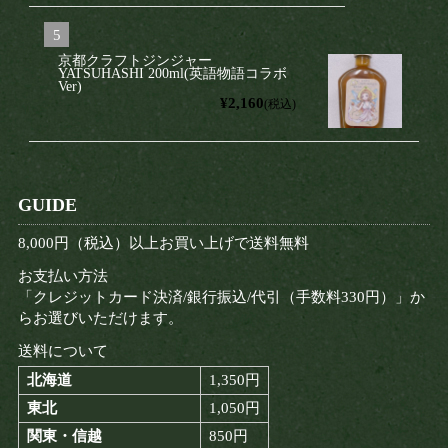
京都クラフトジンジャー
YATSUHASHI 200ml(英語物語コラボ
Ver)
¥2,160
(税込)
GUIDE
8,000円（税込）以上お買い上げで送料無料
お支払い方法
「クレジットカード決済/銀行振込/代引（手数料330円）」か
らお選びいただけます。
送料について
北海道
1,350円
東北
1,050円
関東・信越
850円